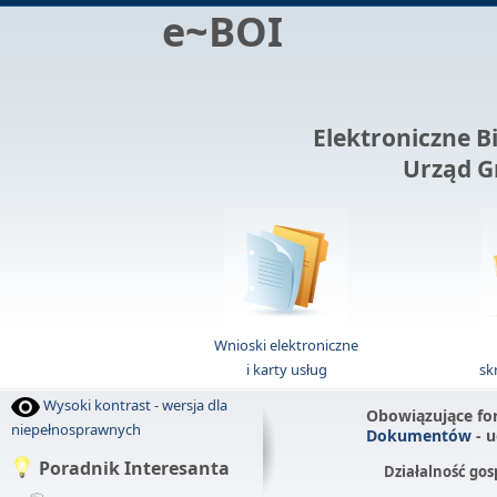
e~BOI
Elektroniczne B
Urząd G
Wnioski elektroniczne
i karty usług
sk
Wysoki kontrast - wersja dla
Obowiązujące fo
niepełnosprawnych
Dokumentów
- u
Poradnik Interesanta
Działalność go