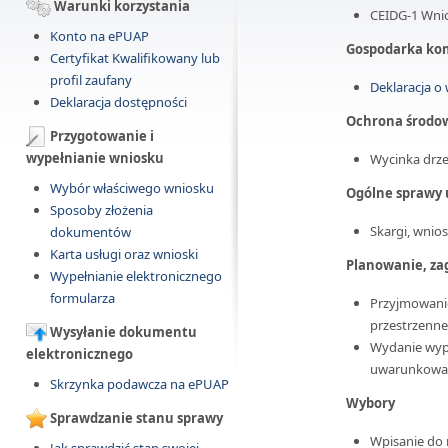
Warunki korzystania
CEIDG-1 Wnios
Konto na ePUAP
Gospodarka ko
Certyfikat Kwalifikowany lub
profil zaufany
Deklaracja 
Deklaracja dostępności
Ochrona środo
Przygotowanie i
wypełnianie wniosku
Wycinka drze
Wybór właściwego wniosku
Ogólne sprawy
Sposoby złożenia
Skargi, wnios
dokumentów
Karta usługi oraz wnioski
Planowanie, za
Wypełnianie elektronicznego
formularza
Przyjmowani
przestrzenn
Wysyłanie dokumentu
Wydanie wypi
elektronicznego
uwarunkowań
Skrzynka podawcza na ePUAP
Wybory
Sprawdzanie stanu sprawy
Wpisanie do 