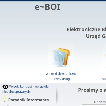
e~BOI
Elektroniczne B
Urząd G
Wnioski elektroniczne
i karty usług
sk
Wysoki kontrast - wersja dla
Prosimy o w
niepełnosprawnych
Poradnik Interesanta
Nr pism