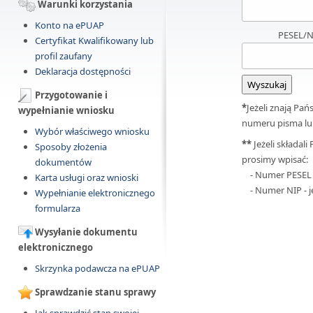
Warunki korzystania
Konto na ePUAP
PESEL/
Certyfikat Kwalifikowany lub
profil zaufany
Deklaracja dostępności
Przygotowanie i
*
Jeżeli znają P
wypełnianie wniosku
numeru pisma lub
Wybór właściwego wniosku
**
Jeżeli składa
Sposoby złożenia
prosimy wpisać:
dokumentów
- Numer PESEL - 
Karta usługi oraz wnioski
- Numer NIP - je
Wypełnianie elektronicznego
formularza
Wysyłanie dokumentu
elektronicznego
Skrzynka podawcza na ePUAP
Sprawdzanie stanu sprawy