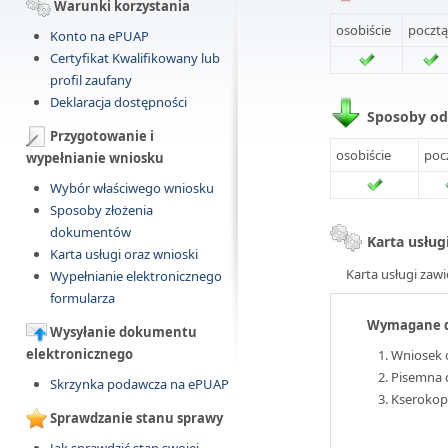
Warunki korzystania
osobiście
pocztą
Konto na ePUAP
Certyfikat Kwalifikowany lub
profil zaufany
Deklaracja dostępności
Sposoby o
Przygotowanie i
osobiście
poc
wypełnianie wniosku
Wybór właściwego wniosku
Sposoby złożenia
dokumentów
Karta usług
Karta usługi oraz wnioski
Karta usługi zawi
Wypełnianie elektronicznego
formularza
Wymagane 
Wysyłanie dokumentu
elektronicznego
Wniosek o
Pisemna d
Skrzynka podawcza na ePUAP
Kserokop
Sprawdzanie stanu sprawy