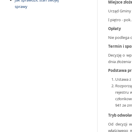
Jak sprawdzić stan swojej
Miejsce zło
sprawy
Urząd Gminy 
I piętro - pok.
Opłaty
Nie podlega o
Termin i spo
Decyzję o wp
dnia złożenia
Podstawa p
Ustawa z d
Rozporząd
rejestru
członkows
941 ze zm
Tryb odwoła
Od decyzji w
właściwego 