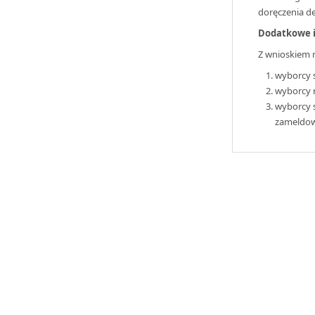
doręczenia de
Dodatkowe i
Z wnioskiem 
wyborcy s
wyborcy n
wyborcy s
zameldowa