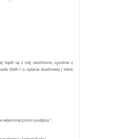
ej bądź są z niej zwolnione, zgodnie z
pada 2006 r. o opłacie skarbowej ( tekst
e własnoręczności podpisu".
e w miejscu zamieszkania