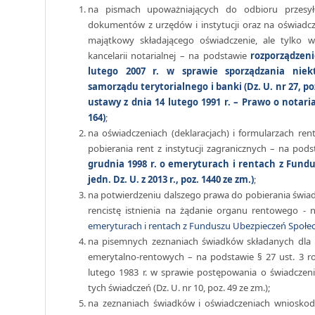
na pismach upoważniających do odbioru przesył
dokumentów z urzędów i instytucji oraz na oświadcz
majątkowy składającego oświadczenie, ale tylko 
kancelarii notarialnej – na podstawie
rozporządzeni
lutego 2007 r. w sprawie sporządzania niek
samorządu terytorialnego i banki (Dz. U. nr 27, poz
ustawy z dnia 14 lutego 1991 r. – Prawo o notariac
164)
;
na oświadczeniach (deklaracjach) i formularzach r
pobierania rent z instytucji zagranicznych – na pods
grudnia 1998 r. o emeryturach i rentach z Fund
jedn. Dz. U. z 2013 r., poz. 1440 ze zm.)
;
na potwierdzeniu dalszego prawa do pobierania świ
rencistę istnienia na żądanie organu rentowego - 
emeryturach i rentach z Funduszu Ubezpieczeń Społe
na pisemnych zeznaniach świadków składanych dla 
emerytalno-rentowych – na podstawie § 27 ust. 3 r
lutego 1983 r. w sprawie postępowania o świadczen
tych świadczeń (Dz. U. nr 10, poz. 49 ze zm.);
na zeznaniach świadków i oświadczeniach wniosk