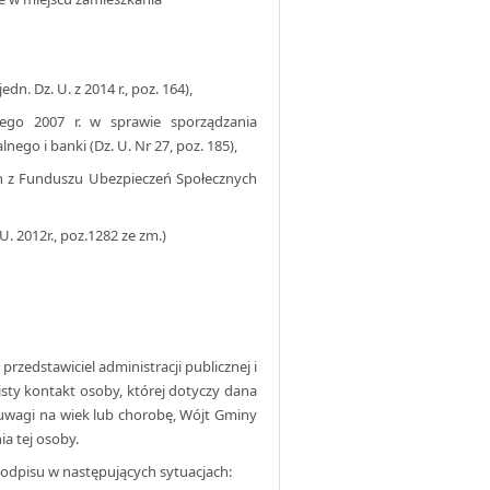
dn. Dz. U. z 2014 r., poz. 164),
tego 2007 r. w sprawie sporządzania
ego i banki (Dz. U. Nr 27, poz. 185),
ch z Funduszu Ubezpieczeń Społecznych
U. 2012r., poz.1282 ze zm.)
edstawiciel administracji publicznej i
isty kontakt osoby, której dotyczy dana
 uwagi na wiek lub chorobę, Wójt Gminy
a tej osoby.
odpisu w następujących sytuacjach: