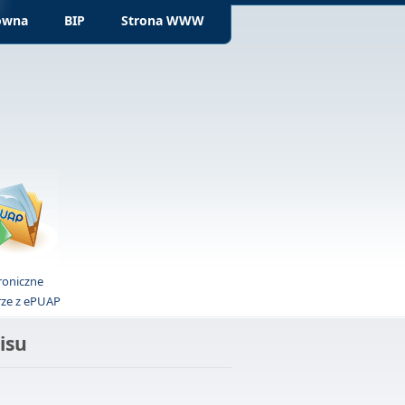
ówna
BIP
Strona WWW
roniczne
rze z ePUAP
isu