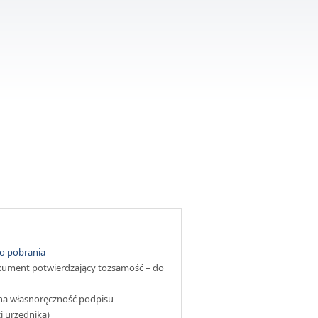
o pobrania
okument potwierdzający tożsamość – do
na własnoręczność podpisu
i urzędnika)