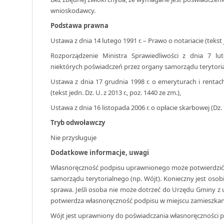
wnioskodawcy.
Podstawa prawna
Ustawa z dnia 14 lutego 1991 r. – Prawo o notariacie (tekst je
Rozporządzenie Ministra Sprawiedliwości z dnia 7 lu
niektórych poświadczeń przez organy samorządu terytorialn
Ustawa z dnia 17 grudnia 1998 r. o emeryturach i renta
(tekst jedn. Dz. U. z 2013 r., poz. 1440 ze zm.),
Ustawa z dnia 16 listopada 2006 r. o opłacie skarbowej (Dz. 
Tryb odwoławczy
Nie przysługuje
Dodatkowe informacje, uwagi
Własnoręczność podpisu uprawnionego może potwierdzić prz
samorządu terytorialnego (np. Wójt). Konieczny jest osob
sprawa. Jeśli osoba nie może dotrzeć do Urzędu Gminy z
potwierdza własnoręczność podpisu w miejscu zamieszkani
Wójt jest uprawniony do poświadczania własnoręczności p