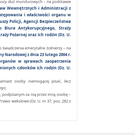
riuszy służ mundurowych – na podstawie
raw Wewnętrznych i Administracji z
ostępowania i właściwości organu w
szy Policji, Agencji Bezpieczeństwa
 Biura Antykorupcyjnego, Straży
aży Pożarnej oraz ich rodzin (Dz. U.
świadczenia emerytalne żołnierzy – na
y Narodowej z dnia 23 lutego 2004 r.
 organów w sprawach zaopatrzenia
ionych członków ich rodzin (Dz. U.
miast osoby niemogącej pisać, lecz
ego;
 podpisanym za nią przez inną osobę –
 Prawo wekslowe (Dz. U. nr 37, poz. 282 z