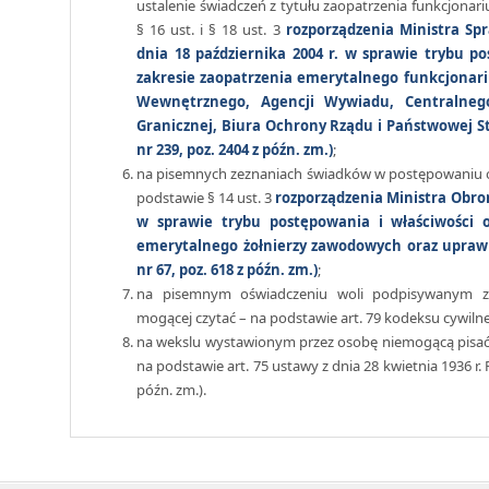
ustalenie świadczeń z tytułu zaopatrzenia funkcjona
§ 16 ust. i § 18 ust. 3
rozporządzenia Ministra Sp
dnia 18 października 2004 r. w sprawie trybu p
zakresie zaopatrzenia emerytalnego funkcjonariu
Wewnętrznego, Agencji Wywiadu, Centralnego
Granicznej, Biura Ochrony Rządu i Państwowej Str
nr 239, poz. 2404 z późn. zm.)
;
na pisemnych zeznaniach świadków w postępowaniu o 
podstawie § 14 ust. 3
rozporządzenia Ministra Obron
w sprawie trybu postępowania i właściwości
emerytalnego żołnierzy zawodowych oraz uprawn
nr 67, poz. 618 z późn. zm.)
;
na pisemnym oświadczeniu woli podpisywanym za
mogącej czytać – na podstawie art. 79 kodeksu cywiln
na wekslu wystawionym przez osobę niemogącą pisać,
na podstawie art. 75 ustawy z dnia 28 kwietnia 1936 r.
późn. zm.).