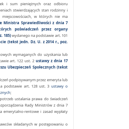
ek i sum pieniężnych oraz odbioru
eniach stwierdzających stan rodzinny i
w miejscowościach, w których nie ma
e Ministra Sprawiedliwości z dnia 7
tórych poświadczeń przez organy
. 185)
wydanego na podstawie art. 101
ie (tekst jedn. Dz. U. z 2014 r., poz.
entowych wymaganych do uzyskania lub
tawie art. 122 ust. 2
ustawy z dnia 17
uszu Ubezpieczeń Społecznych (tekst
adczeń podpisywanym przez emeryta lub
na podstawie art. 128 ust. 3
ustawy o
cznych
;
potrzeb ustalania prawa do świadczeń
ozporządzenia Rady Ministrów z dnia 7
ia emerytalno-rentowe i zasad wypłaty
odawców składanych w postępowaniu o