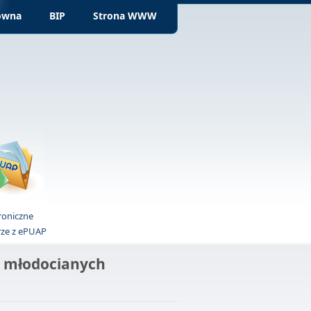
ówna
BIP
Strona WWW
roniczne
rze z ePUAP
a młodocianych