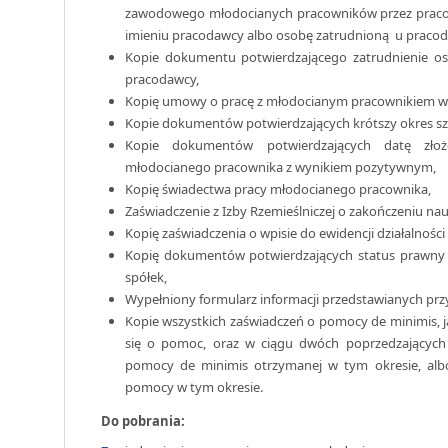
zawodowego młodocianych pracowników przez praco
imieniu pracodawcy albo osobę zatrudnioną u praco
Kopie dokumentu potwierdzającego zatrudnienie os
pracodawcy,
Kopię umowy o pracę z młodocianym pracownikiem w
Kopie dokumentów potwierdzających krótszy okres s
Kopie dokumentów potwierdzających datę zło
młodocianego pracownika z wynikiem pozytywnym,
Kopię świadectwa pracy młodocianego pracownika,
Zaświadczenie z Izby Rzemieślniczej o zakończeniu n
Kopię zaświadczenia o wpisie do ewidencji działalności
Kopię dokumentów potwierdzających status prawny 
spółek,
Wypełniony formularz informacji przedstawianych prz
Kopie wszystkich zaświadczeń o pomocy de minimis, 
się o pomoc, oraz w ciągu dwóch poprzedzających g
pomocy de minimis otrzymanej w tym okresie, albo
pomocy w tym okresie.
Do pobrania: