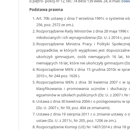
II piętro- pokój nr 12, tel.: 74 8450 139 wew. 24, e-mail:
oswi
Podstawa prawna
Art. 70b ustawy z dnia 7 września 1991r. o systemie oświ
256, poz. 2572 ze zm.).
Rozporządzenie Rady Ministrów z dnia 28 maja 1996 
młodocianych i ich wynagrodzenia (Dz. U. z 2014 r., poz.
Rozporządzenie Ministra Pracy i Polityki Społeczn
przypadków, w których wyjątkowo jest dopuszczalne 
ukończyli gimnazjum, osób niemających 16 lat, k
niemających 16 lat, które nie ukończyły gimnazjum (Dz. U
Rozporządzenie MEN z dnia 15 grudnia 2010r. w spraw
2010 r., Nr 244 poz. 1626 ).
Rozporządzenia MEN z dnia 30 kwietnia 2007 r. w s
klasyfikowania i promowania uczniów i słuchaczy 
egzaminów w szkołach publicznych (Dz. U. z 2007 r. Nr 8
Ustawa z dnia 30 kwietnia 2004 r. o postępowaniu w 
(Dz. U. 2007 r., Nr 59, poz. 404 ze zmianami).
Ustawa z dnia 19 sierpnia 2011 r. o zmianie ustawy o 
ustaw (Dz. U. z 2011r., Nr 205, poz. 1206 ze zm.).
Rozporządzenie Komisji (UE) Nr 1407/2014 z dnia 18 gr