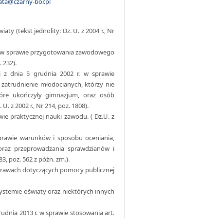
ata@czarny-bor.pl
aty (tekst jednolity: Dz. U. z 2004 r., Nr
r. w sprawie przygotowania zawodowego
 232).
ej z dnia 5 grudnia 2002 r. w sprawie
zatrudnienie młodocianych, którzy nie
tóre ukończyły gimnazjum, oraz osób
. z 2002 r., Nr 214, poz. 1808).
ie praktycznej nauki zawodu. ( Dz.U. z
prawie warunków i sposobu oceniania,
oraz przeprowadzania sprawdzianów i
3, poz. 562 z późn. zm.).
sprawach dotyczących pomocy publicznej
systemie oświaty oraz niektórych innych
udnia 2013 r. w sprawie stosowania art.