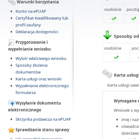
Warunki korzystania
osobiście
pocztą
Konto na ePUAP
Certyfikat Kwalifikowany lub
profil zaufany
Deklaracja dostępności
Sposoby o
Przygotowanie i
osobiście
poc
wypełnianie wniosku
Wybór właściwego wniosku
Sposoby złożenia
dokumentów
Karta usług
Karta usługi oraz wnioski
Karta usługi zawi
Wypełnianie elektronicznego
formularza
Wymagane 
Wysyłanie dokumentu
elektronicznego
Wniosek o wyd
Skrzynka podawcza na ePUAP
imię i na
oświadcz
Sprawdzanie stanu sprawy
dzierżaw