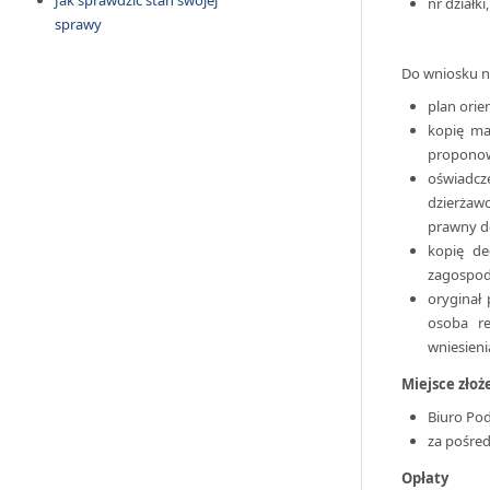
Jak sprawdzić stan swojej
nr działk
sprawy
Do wniosku na
plan orie
kopię map
proponowa
oświadcz
dzierżaw
prawny d
kopię de
zagospod
oryginał 
osoba re
wniesieni
Miejsce zło
Biuro Pod
za pośre
Opłaty