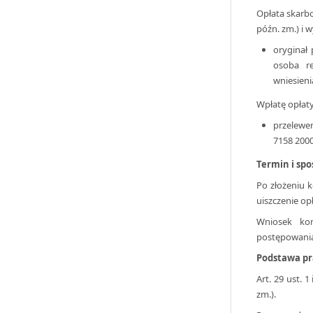
Opłata skarbo
późn. zm.) i w
oryginał 
osoba re
wniesieni
Wpłatę opłat
przelewe
7158 2000
Termin i spo
Po złożeniu 
uiszczenie op
Wniosek ko
postępowania 
Podstawa p
Art. 29 ust. 
zm.).