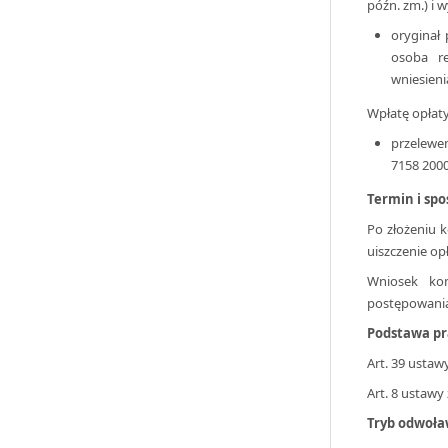
późn. zm.) i w
oryginał 
osoba re
wniesieni
Wpłatę opłat
przelewe
7158 2000
Termin i spo
Po złożeniu 
uiszczenie op
Wniosek ko
postępowania 
Podstawa p
Art. 39 ustawy
Art. 8 ustawy 
Tryb odwoła