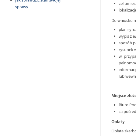
Jak sprawdzić stan swojej
cel umies
sprawy
lokalizacj
Do wniosku na
plan sytu
wypis z e
sposób p
rysunek w
w przypa
pełnomocn
informac
lub wewnę
Miejsce zło
Biuro Pod
za pośre
Opłaty
Opłata skarbo