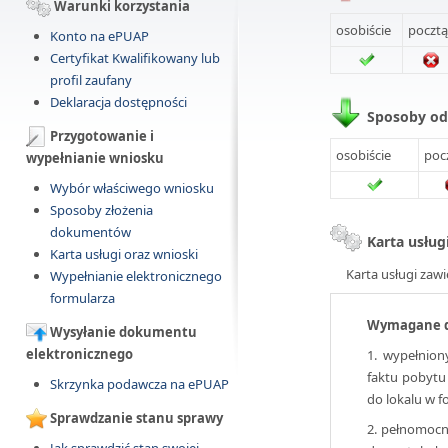
Warunki korzystania
osobiście
pocztą
Konto na ePUAP
Certyfikat Kwalifikowany lub
profil zaufany
Deklaracja dostępności
Sposoby o
Przygotowanie i
osobiście
poc
wypełnianie wniosku
Wybór właściwego wniosku
Sposoby złożenia
dokumentów
Karta usług
Karta usługi oraz wnioski
Karta usługi zawi
Wypełnianie elektronicznego
formularza
Wymagane 
Wysyłanie dokumentu
elektronicznego
1. wypełnion
faktu pobytu
Skrzynka podawcza na ePUAP
do lokalu w f
Sprawdzanie stanu sprawy
2. pełnomocn