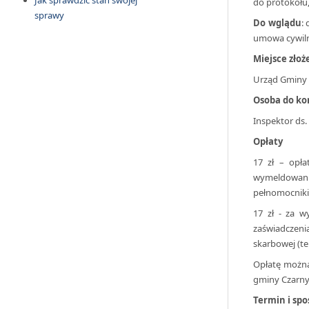
Jak sprawdzić stan swojej
do protokołu
sprawy
Do wglądu
:
umowa cywilno
Miejsce zło
Urząd Gminy C
Osoba do ko
Inspektor ds. 
Opłaty
17 zł – opł
wymeldowan
pełnomocniki
17 zł - za 
zaświadczenia
skarbowej (tek
Opłatę można
gminy Czarny
Termin i spo