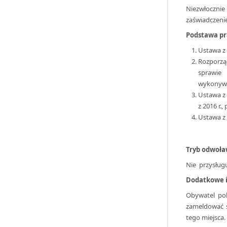
Niezwłoczn
zaświadczeni
Podstawa p
Ustawa z d
Rozporzą
sprawie
wykonywa
Ustawa z 
z 2016 r., 
Ustawa z d
Tryb odwoła
Nie przysług
Dodatkowe i
Obywatel pol
zameldować s
tego miejsca.