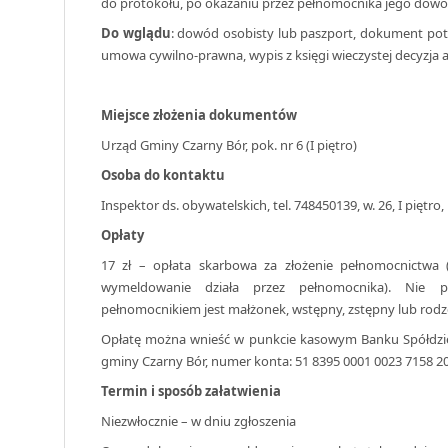
do protokołu, po okazaniu przez pełnomocnika jego dowo
Do wglądu
: dowód osobisty lub paszport, dokument potw
umowa cywilno-prawna, wypis z księgi wieczystej decyzja a
Miejsce złożenia dokumentów
Urząd Gminy Czarny Bór, pok. nr 6 (I piętro)
Osoba do kontaktu
Inspektor ds. obywatelskich, tel. 748450139, w. 26, I piętro,
Opłaty
17 zł – opłata skarbowa za złożenie pełnomocnictwa 
wymeldowanie działa przez pełnomocnika). Nie p
pełnomocnikiem jest małżonek, wstępny, zstępny lub rod
Opłatę można wnieść w punkcie kasowym Banku Spółdzi
gminy Czarny Bór, numer konta: 51 8395 0001 0023 7158 2
Termin i sposób załatwienia
Niezwłocznie – w dniu zgłoszenia