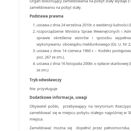
Organ dokonujący zameldowania na pobyt stały wydaje z 
zameldowaniu na pobyt stały.
Podstawa prawna
ustawa z dnia 24 września 2010r. o ewidencji ludności (Dz
rozporządzenie Ministra Spraw Wewnętrznych i Admin
sprawie określenia wzorów i sposobu wypełni
wykonywaniu obowiązku meldunkowego (Dz. U. Nr 220
ustawa z dnia 14 czerwca 1960 r. – Kodeks postępowan
poz. 267 ze zm.),
ustawa z dnia 16 listopada 2006r. o opłacie skarbowej (D
ze zm.)
Tryb odwoławczy
Nie przysługuje
Dodatkowe informacje, uwagi
Obywatel polski, przebywający na terytorium Rzeczyposp
zameldować się w miejscu pobytu stałego najpóźniej w 30 
miejsca.
Zameldować można się dopełnić przez pełnomocnika, 