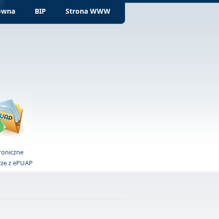
ówna
BIP
Strona WWW
roniczne
rze z ePUAP