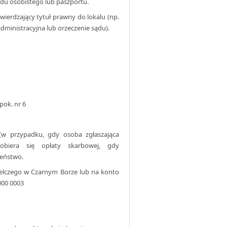
du osobistego lub paszportu.
ierdzający tytuł prawny do lokalu (np.
dministracyjna lub orzeczenie sądu).
 pok. nr 6
(w przypadku, gdy osoba zgłaszająca
obiera się opłaty skarbowej, gdy
zeństwo.
elczego w Czarnym Borze lub na konto
000 0003