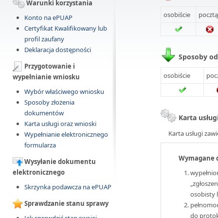
Warunki korzystania
osobiście
pocztą
Konto na ePUAP
Certyfikat Kwalifikowany lub
profil zaufany
Deklaracja dostępności
Sposoby o
Przygotowanie i
osobiście
poc
wypełnianie wniosku
Wybór właściwego wniosku
Sposoby złożenia
dokumentów
Karta usług
Karta usługi oraz wnioski
Karta usługi zawi
Wypełnianie elektronicznego
formularza
Wymagane 
Wysyłanie dokumentu
elektronicznego
wypełnio
„zgłosze
Skrzynka podawcza na ePUAP
osobisty 
Sprawdzanie stanu sprawy
pełnomocn
do proto