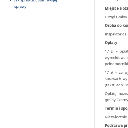
Jak sprawdzić stan swojej
sprawy
Miejsce zło
Urząd Gminy C
Osoba do ko
Inspektor ds. 
Opłaty
17 zł – opł
wymeldowan
pełnomocniki
17 zł – za w
sprawach wym
(tekst jedn. Dz
Opłatę można
gminy Czarny
Termin i spo
Niezwłocznie 
Podstawa p