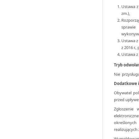
Ustawa z 
zm.),
Rozporzą
sprawie
wykonywa
Ustawa z 
z 2016 r., 
Ustawa z d
Tryb odwoła
Nie przysług
Dodatkowe i
Obywatel pol
przed upływe
Zgłoszenie
elektronicz
określonych
realizujących 
Wymeldowani