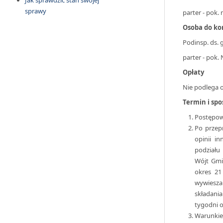
Jak sprawdzić stan swojej
sprawy
parter - pok. 
Osoba do ko
Podinsp. ds. 
parter - pok. 
Opłaty
Nie podlega o
Termin i spo
Postępow
Po przep
opinii i
podziału
Wójt Gmi
okres 21
wywieszan
składani
tygodni o
Warunkie