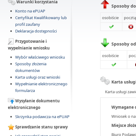
Warunki korzystania
Sposoby do
Konto na ePUAP
Certyfikat Kwalifikowany lub
osobiście
pocztą
profil zaufany
Deklaracja dostępności
Przygotowanie i
Sposoby o
wypełnianie wniosku
osobiście
poc
Wybór właściwego wniosku
Sposoby złożenia
dokumentów
Karta usługi oraz wnioski
Karta usług
Wypełnianie elektronicznego
formularza
Karta usługi zawi
Wysyłanie dokumentu
Wymagane 
elektronicznego
Wniosek o na
Skrzynka podawcza na ePUAP
Miejsce zło
Sprawdzanie stanu sprawy
Biuro Podaw