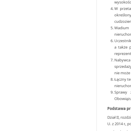
wysokości
W przeta
określo
cudzoziem
Wadium w
nieruchom
Uczestni
a także 
reprezent
Nabywca 
sprzedaż
nie może 
Łączny te
nieruchom
Sprawy 
Obowiązuj
Podstawa p
Dział II, rozd
U. z 2014 r., p