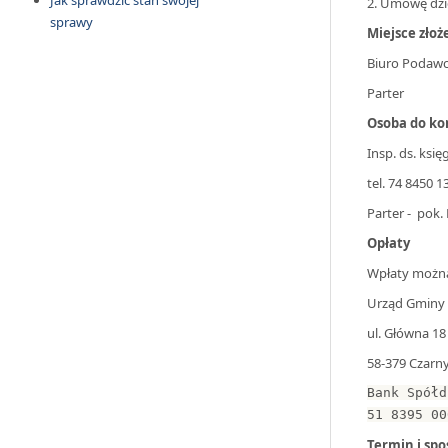
Jak sprawdzić stan swojej
2. Umowę dzi
sprawy
Miejsce zło
Biuro Podaw
Parter
Osoba do ko
Insp. ds. ksi
tel. 74 8450 
Parter - pok. 
Opłaty
Wpłaty można
Urząd Gminy 
ul. Główna 18
58-379 Czarn
Bank Spółd
51 8395 00
Termin i spo