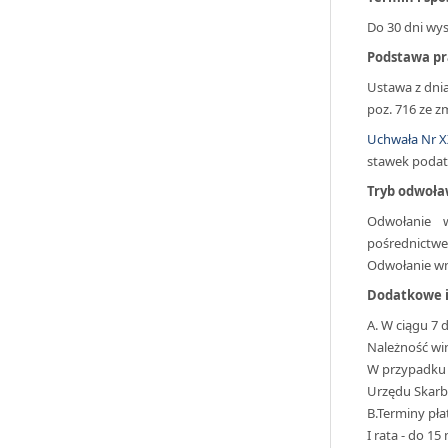
Do 30 dni wys
Podstawa p
Ustawa z dnia 
poz. 716 ze zm
Uchwała Nr X
stawek podatk
Tryb odwoła
Odwołanie 
pośrednictwe
Odwołanie wno
Dodatkowe i
A. W ciągu 7 
Należność wi
W przypadku d
Urzędu Skarb
B.Terminy pł
I rata - do 1