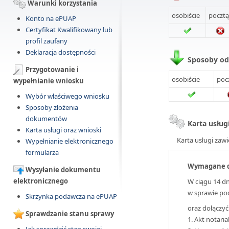
Warunki korzystania
osobiście
pocztą
Konto na ePUAP
Certyfikat Kwalifikowany lub
profil zaufany
Deklaracja dostępności
Sposoby o
Przygotowanie i
osobiście
poc
wypełnianie wniosku
Wybór właściwego wniosku
Sposoby złożenia
dokumentów
Karta usług
Karta usługi oraz wnioski
Karta usługi zawi
Wypełnianie elektronicznego
formularza
Wymagane 
Wysyłanie dokumentu
elektronicznego
W ciągu 14 dn
w sprawie po
Skrzynka podawcza na ePUAP
oraz dołączyć
Sprawdzanie stanu sprawy
1. Akt notaria