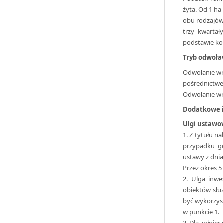
żyta. Od 1 h
obu rodzajów 
trzy kwartał
podstawie kom
Tryb odwoła
Odwołanie w
pośrednictwe
Odwołanie wno
Dodatkowe i
Ulgi ustawo
1. Z tytułu n
przypadku gd
ustawy z dnia
Przez okres 5
2. Ulga inw
obiektów słu
być wykorzyst
w punkcie 1.
3. Dla żołnie