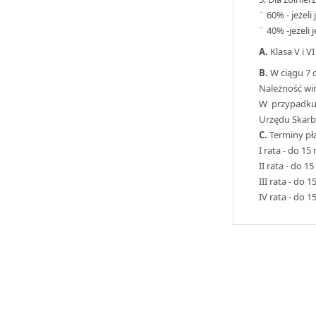
¨ 60% - jeżel
¨ 40% -jeżeli
A.
Klasa V i 
B.
W ciągu 7 d
Należność wi
W przypadku 
Urzędu Skarb
C.
Terminy pł
I rata - do 1
II rata - do 
III rata - do
IV rata - do 