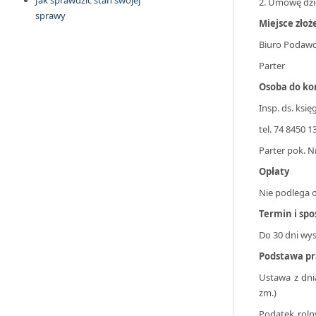
Jak sprawdzić stan swojej
2. Umowę dzi
sprawy
Miejsce zło
Biuro Podaw
Parter
Osoba do ko
Insp. ds. ksi
tel. 74 8450 
Parter pok. N
Opłaty
Nie podlega o
Termin i spo
Do 30 dni wys
Podstawa p
Ustawa z dnia
zm.)
Podatek roln