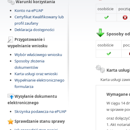
Warunki korzystania
osobiście
pocztą
Konto na ePUAP
Certyfikat Kwalifikowany lub
profil zaufany
Deklaracja dostępności
Sposoby o
Przygotowanie i
osobiście
poc
wypełnianie wniosku
Wybór właściwego wniosku
Sposoby złożenia
dokumentów
Karta usług
Karta usługi oraz wnioski
Karta usługi zawi
Wypełnianie elektronicznego
formularza
Wymagane 
Wysyłanie dokumentu
elektronicznego
W ciągu 14 dn
w sprawie po
Skrzynka podawcza na ePUAP
oraz dołączyć
Sprawdzanie stanu sprawy
1. Akt notaria