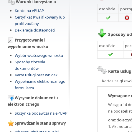
Warunki korzystania
osobiście
pocztą
Konto na ePUAP
Certyfikat Kwalifikowany lub
profil zaufany
Deklaracja dostępności
Sposoby o
Przygotowanie i
osobiście
poc
wypełnianie wniosku
Wybór właściwego wniosku
Sposoby złożenia
dokumentów
Karta usług
Karta usługi oraz wnioski
Karta usługi zawi
Wypełnianie elektronicznego
formularza
Wymagane 
Wysyłanie dokumentu
elektronicznego
W ciągu 14 dn
na podatek ro
Skrzynka podawcza na ePUAP
oraz dołączyć
Sprawdzanie stanu sprawy
1. Akt notaria