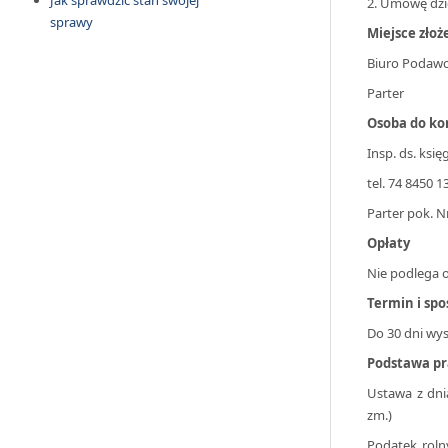
Jak sprawdzić stan swojej
2. Umowę dzi
sprawy
Miejsce zło
Biuro Podaw
Parter
Osoba do ko
Insp. ds. ksi
tel. 74 8450 
Parter pok. N
Opłaty
Nie podlega o
Termin i spo
Do 30 dni wys
Podstawa p
Ustawa z dnia
zm.)
Podatek roln