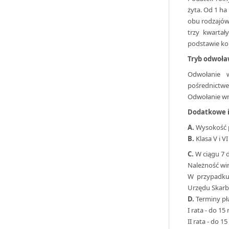
żyta. Od 1 h
obu rodzajów 
trzy kwartał
podstawie kom
Tryb odwoła
Odwołanie 
pośrednictwe
Odwołanie wno
Dodatkowe i
A.
Wysokość p
B.
Klasa V i 
C.
W ciągu 7 d
Należność wi
W przypadku 
Urzędu Skarb
D.
Terminy pł
I rata - do 1
II rata - do 