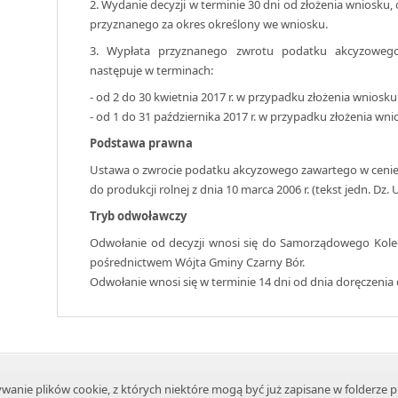
2. Wydanie decyzji w terminie 30 dni od złożenia wniosku
przyznanego za okres określony we wniosku.
3. Wypłata przyznanego zwrotu podatku akcyzowego
następuje w terminach:
- od 2 do 30 kwietnia 2017 r. w przypadku złożenia wniosk
- od 1 do 31 października 2017 r. w przypadku złożenia wn
Podstawa prawna
Ustawa o zwrocie podatku akcyzowego zawartego w cen
do produkcji rolnej z dnia 10 marca 2006 r. (tekst jedn. Dz. U.
Tryb odwoławczy
Odwołanie od decyzji wnosi się do Samorządowego Kol
pośrednictwem Wójta Gminy Czarny Bór.
Odwołanie wnosi się w terminie 14 dni od dnia doręczenia d
anie plików cookie, z których niektóre mogą być już zapisane w folderze p