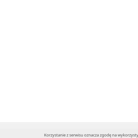
© 2008 - 2026. WTF Alfa sp. z o.o.
Korzystanie z serwisu oznacza zgodę na wykorzystyw