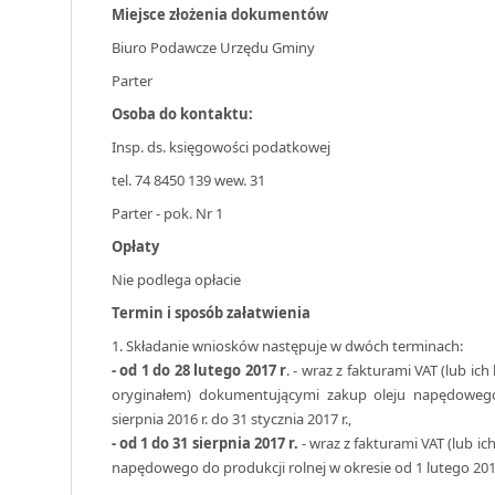
Miejsce złożenia dokumentów
Biuro Podawcze Urzędu Gminy
Parter
Osoba do kontaktu:
Insp. ds. księgowości podatkowej
tel. 74 8450 139 wew. 31
Parter - pok. Nr 1
Opłaty
Nie podlega opłacie
Termin i sposób załatwienia
1. Składanie wniosków następuje w dwóch terminach:
- od 1 do 28 lutego 2017 r
. - wraz z fakturami VAT (lub i
oryginałem) dokumentującymi zakup oleju napędowego
sierpnia 2016 r. do 31 stycznia 2017 r.,
- od 1 do 31 sierpnia 2017 r.
- wraz z fakturami VAT (lub i
napędowego do produkcji rolnej w okresie od 1 lutego 2017 r