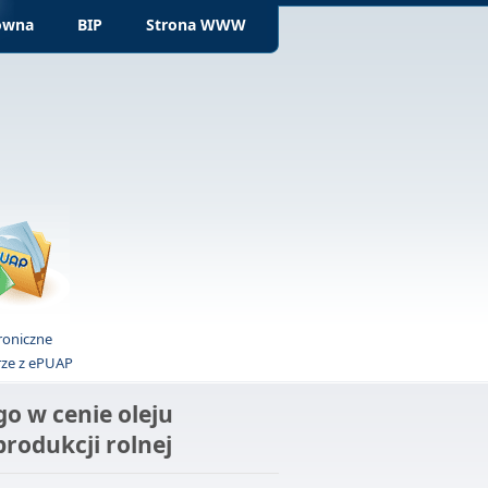
ówna
BIP
Strona WWW
roniczne
rze z ePUAP
o w cenie oleju
odukcji rolnej