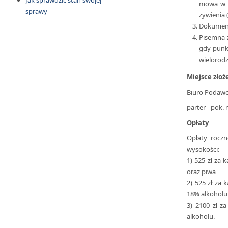
Jak sprawdzić stan swojej
mowa w ar
sprawy
żywienia (
Dokument
Pisemna z
gdy punk
wielorod
Miejsce zło
Biuro Podawc
parter - pok. 
Opłaty
Opłaty rocz
wysokości:
1) 525 zł za
oraz piwa
2) 525 zł za
18% alkoholu 
3) 2100 zł z
alkoholu.