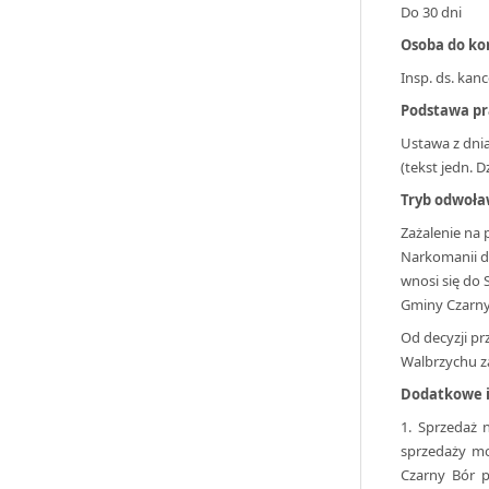
Do 30 dni
Osoba do ko
Insp. ds. kanc
Podstawa p
Ustawa z dnia
(tekst jedn. Dz
Tryb odwoła
Zażalenie na
Narkomanii d
wnosi się do
Gminy Czarny 
Od decyzji p
Walbrzychu za
Dodatkowe i
1. Sprzedaż 
sprzedaży m
Czarny Bór p