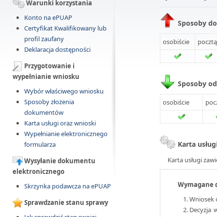
Warunki korzystania
Konto na ePUAP
Sposoby do
Certyfikat Kwalifikowany lub
profil zaufany
osobiście
pocztą
Deklaracja dostępności
Przygotowanie i
wypełnianie wniosku
Sposoby o
Wybór właściwego wniosku
Sposoby złożenia
osobiście
poc
dokumentów
Karta usługi oraz wnioski
Wypełnianie elektronicznego
Karta usług
formularza
Karta usługi zawi
Wysyłanie dokumentu
elektronicznego
Wymagane 
Skrzynka podawcza na ePUAP
Wniosek 
Sprawdzanie stanu sprawy
Decyzja 