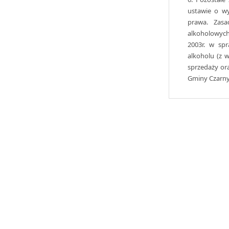
ustawie o wy
prawa. Zas
alkoholowych
2003r. w sp
alkoholu (z 
sprzedaży or
Gminy Czarny