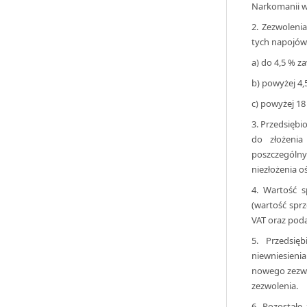
Narkomanii wy
2. Zezwoleni
tych napojów
a) do 4,5 % z
b) powyżej 4,
c) powyżej 18
3. Przedsięb
do złożeni
poszczególn
niezłożenia o
4. Wartość s
(wartość spr
VAT oraz pod
5. Przedsię
niewniesieni
nowego zezwol
zezwolenia.
6. Pozostałe