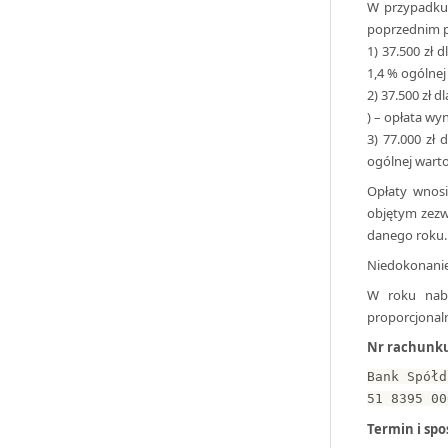
W przypadku
poprzednim p
1) 37.500 zł 
1,4 % ogólne
2) 37.500 zł 
) – opłata wy
3) 77.000 zł
ogólnej wart
Opłaty wnos
objętym zezw
danego roku.
Niedokonanie
W roku naby
proporcjonaln
Nr rachunk
Bank Spółd
51 8395 00
Termin i spo