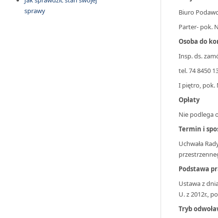
Jak sprawdzić stan swojej
sprawy
Biuro Podaw
Parter- pok. N
Osoba do ko
Insp. ds. zam
tel. 74 8450 
I piętro, pok.
Opłaty
Nie podlega o
Termin i spo
Uchwała Rady
przestrzenne
Podstawa p
Ustawa z dnia
U. z 2012r., p
Tryb odwoła