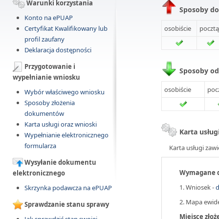
Warunki korzystania
Sposoby do
Konto na ePUAP
Certyfikat Kwalifikowany lub
osobiście
pocztą
profil zaufany
Deklaracja dostępności
Przygotowanie i
Sposoby o
wypełnianie wniosku
osobiście
poc
Wybór właściwego wniosku
Sposoby złożenia
dokumentów
Karta usługi oraz wnioski
Karta usług
Wypełnianie elektronicznego
formularza
Karta usługi zawi
Wysyłanie dokumentu
Wymagane 
elektronicznego
1. Wniosek -
d
Skrzynka podawcza na ePUAP
2. Mapa ewid
Sprawdzanie stanu sprawy
Miejsce zło